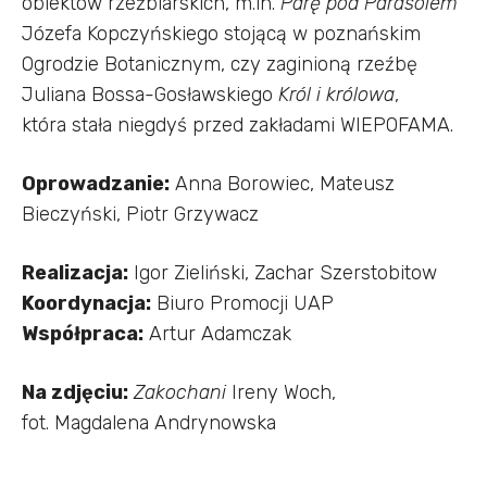
obiektów rzeźbiarskich, m.in.
Parę pod Parasolem
Józefa Kopczyńskiego stojącą w poznańskim
Ogrodzie Botanicznym, czy zaginioną rzeźbę
Juliana Bossa-Gosławskiego
Król i królowa
,
która stała niegdyś przed zakładami WIEPOFAMA.
Oprowadzanie:
Anna Borowiec, Mateusz
Bieczyński, Piotr Grzywacz
Realizacja:
Igor Zieliński, Zachar Szerstobitow
Koordynacja:
Biuro Promocji UAP
Współpraca:
Artur Adamczak
Na zdjęciu:
Zakochani
Ireny Woch,
fot. Magdalena Andrynowska