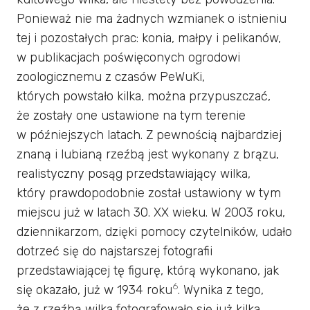
Ponieważ nie ma żadnych wzmianek o istnieniu
tej i pozostałych prac: konia, małpy i pelikanów,
w publikacjach poświęconych ogrodowi
zoologicznemu z czasów PeWuKi,
których powstało kilka, można przypuszczać,
że zostały one ustawione na tym terenie
w późniejszych latach. Z pewnością najbardziej
znaną i lubianą rzeźbą jest wykonany z brązu,
realistyczny posąg przedstawiający wilka,
który prawdopodobnie został ustawiony w tym
miejscu już w latach 30. XX wieku. W 2003 roku,
dziennikarzom, dzięki pomocy czytelników, udało
dotrzeć się do najstarszej fotografii
przedstawiającej tę figurę, którą wykonano, jak
6
się okazało, już w 1934 roku
. Wynika z tego,
że z rzeźbą wilka fotografowało się już kilka