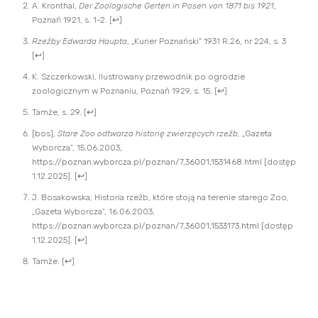
A. Kronthal,
Der Zoologische Gerten in Posen von 1871 bis 1921
,
Poznań 1921, s. 1-2.
[
↩
]
Rzeźby Edwarda Haupta
, „Kurier Poznański” 1931 R.26, nr 224, s. 3
[
↩
]
K. Szczerkowski, Ilustrowany przewodnik po ogrodzie
zoologicznym w Poznaniu, Poznań 1929, s. 15.
[
↩
]
Tamże, s. 29.
[
↩
]
[bos],
Stare Zoo odtwarza historię zwierzęcych rzeźb,
„Gazeta
Wyborcza”, 15.06.2003,
https://poznan.wyborcza.pl/poznan/7,36001,1531468.html
[dostęp
1.12.2025].
[
↩
]
J. Bosakowska, Historia rzeźb, które stoją na terenie starego Zoo,
„Gazeta Wyborcza”, 16.06.2003,
https://poznan.wyborcza.pl/poznan/7,36001,1533173.html
[dostęp
1.12.2025].
[
↩
]
Tamże.
[
↩
]