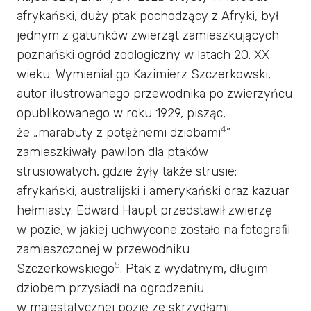
afrykański, duży ptak pochodzący z Afryki, był
jednym z gatunków zwierząt zamieszkujących
poznański ogród zoologiczny w latach 20. XX
wieku. Wymieniał go Kazimierz Szczerkowski,
autor ilustrowanego przewodnika po zwierzyńcu
opublikowanego w roku 1929, pisząc,
4
że „marabuty z potężnemi dziobami
”
zamieszkiwały pawilon dla ptaków
strusiowatych, gdzie żyły także strusie:
afrykański, australijski i amerykański oraz kazuar
hełmiasty. Edward Haupt przedstawił zwierzę
w pozie, w jakiej uchwycone zostało na fotografii
zamieszczonej w przewodniku
5
Szczerkowskiego
. Ptak z wydatnym, długim
dziobem przysiadł na ogrodzeniu
w majestatycznej pozie ze skrzydłami