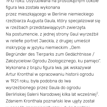
1910 roku. Usytuowana na prostokątnym cokole
figura lwa została wykonana
przez mieszkającego w Berlinie niemieckiego
rzeźbiarza Augusta Gaula, który specjalizował się
w rzeźbach przedstawiających zwierzęta.
Na postumencie, z jednej strony Gaul wyrzeźbił
w reliefie portret Jaeckla, z drugiej umieścił
inskrypcję w języku niemieckim: „Dem
Begründer des Tierparks zum Gedächtnisse /
Założycielowi Ogrodu Zoologicznego, ku pamięci”.
Wykonana z brązu figura lwa, jak wskazywał
Artur Kronthal w opracowaniu historii ogrodu
w 1921 roku, była podobna do lwa
wyrzeźbionego przez Gaula do ogrodu
2
Berlińskiej Galerii Narodowej kilka lat wcześniej
.
Zdaniem Kronthala poznański lew ujęty został