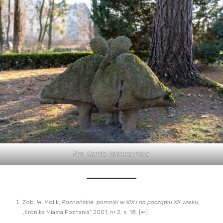
Fot. Kamila Kobierzyńska
Zob. W. Molik,
Poznańskie pomniki w XIX i na początku XX wieku
,
„Kronika Miasta Poznania” 2001, nr 2, s. 18.
[
↩
]