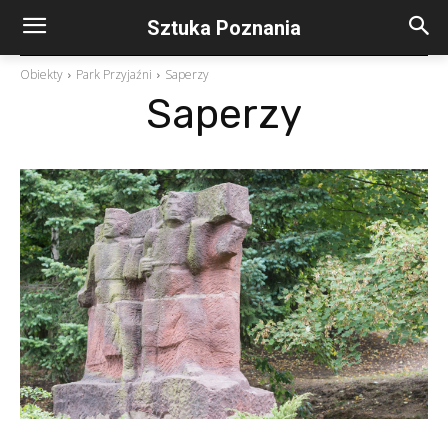
Sztuka Poznania
Obiekty
Park Przyjaźni
Saperzy
Saperzy