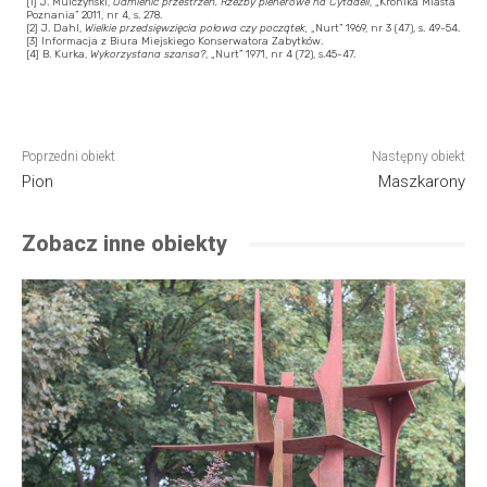
[1] J. Mulczyński,
Odmienić przestrzeń. Rzeźby plenerowe na Cytadeli
, „Kronika Miasta
Poznania” 2011, nr 4, s. 278.
[2] J. Dahl,
Wielkie przedsięwzięcia połowa czy początek,
„Nurt” 1969, nr 3 (47), s. 49-54.
[3] Informacja z Biura Miejskiego Konserwatora Zabytków.
[4] B. Kurka,
Wykorzystana szansa?
, „Nurt” 1971, nr 4 (72), s.45-47.
Poprzedni obiekt
Następny obiekt
Pion
Maszkarony
Zobacz inne obiekty