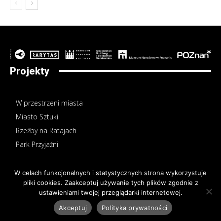
Projekty
W przestrzeni miasta
Miasto Sztuki
Rzeźby na Ratajach
Park Przyjaźni
W celach funkcjonalnych i statystycznych strona wykorzystuje
pliki cookies. Zaakceptuj używanie tych plików zgodnie z
ustawieniami twojej przeglądarki internetowej.
© Sztuka Poznania, Fundacja Rarytas Art Foundation, 2025
Akceptuj
Polityka prywatności
Polityka prywatności
Redakcja