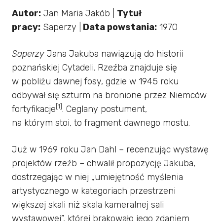
Autor:
Jan Maria Jakób |
Tytuł
pracy:
Saperzy |
Data powstania:
1970
S
aperzy
Jana Jakuba nawiązują do historii
poznańskiej Cytadeli. Rzeźba znajduje się
w pobliżu dawnej fosy, gdzie w 1945 roku
odbywał się szturm na bronione przez Niemców
[1]
fortyfikacje
. Ceglany postument,
na którym stoi, to fragment dawnego mostu.
Już w 1969 roku Jan Dahl – recenzując wystawę
projektów rzeźb – chwalił propozycję Jakuba,
dostrzegając w niej „umiejętność myślenia
artystycznego w kategoriach przestrzeni
większej skali niż skala kameralnej sali
wystawowej”, której brakowało jego zdaniem