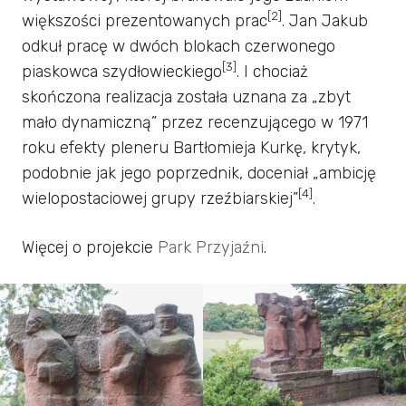
[2]
większości prezentowanych prac
. Jan Jakub
odkuł pracę w dwóch blokach czerwonego
[3]
piaskowca szydłowieckiego
. I chociaż
skończona realizacja została uznana za „zbyt
mało dynamiczną” przez recenzującego w 1971
roku efekty pleneru Bartłomieja Kurkę, krytyk,
podobnie jak jego poprzednik, doceniał „ambicję
[4]
wielopostaciowej grupy rzeźbiarskiej”
.
Więcej o projekcie
Park Przyjaźni
.