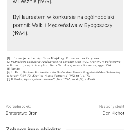
w Lesznie (1979).
Był laureatem w konkursie na ogólnopolski
pomnik Walki i Męczeństwa w Bydgoszczy
(1964).
[1] Informacje pochodzą z Biura Miejskiego Konserwatora Zabytków.
[2]
Poznańskie Spotkania Rzeźbiarskie na Cytadeli 1968-1970
, Archiwum Państwowe
w Poznaniu, zespół: Prezydium Rady Narodowej miasta Poznania, sygn. 2169.
[3] Tamże.
[4] U. Paul,
Budowa Parku-Pomnika Braterstwa Broni i Przyjaźni Polsko-Radzieckiej
w latach 1964-70
, „Kronika Miasta Poznania” 1972, nr 1, s. 179.
[5] B. Kurka,
Wykorzystana szansa?
, „Nurt” 1971, nr 4 (72), s. 45-47.
Poprzedni obiekt
Następny obiekt
Braterstwo Broni
Don Kichot
Zobacz inne obiekty