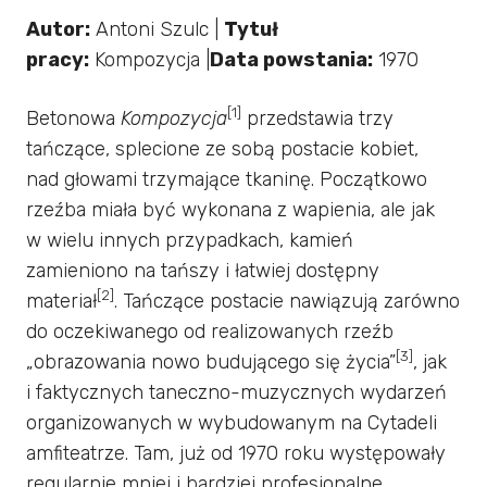
Autor:
Antoni Szulc |
Tytuł
pracy:
Kompozycja |
Data powstania:
1970
[1]
Betonowa
Kompozycja
przedstawia trzy
tańczące, splecione ze sobą postacie kobiet,
nad głowami trzymające tkaninę. Początkowo
rzeźba miała być wykonana z wapienia, ale jak
w wielu innych przypadkach, kamień
zamieniono na tańszy i łatwiej dostępny
[2]
materiał
. Tańczące postacie nawiązują zarówno
do oczekiwanego od realizowanych rzeźb
[3]
„obrazowania nowo budującego się życia”
, jak
i faktycznych taneczno-muzycznych wydarzeń
organizowanych w wybudowanym na Cytadeli
amfiteatrze. Tam, już od 1970 roku występowały
regularnie mniej i bardziej profesjonalne